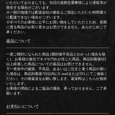
いただいておりましても、当日の道路交通事情により遅延等が
発生する場合がございます。
※一部の地域では配送会社の都合上ご指定いただいた時間通り
に配達できない場合がございます。
※すべてのお客様に公平にお買い物をしていただくため、長期
に渡る商品のお取り置きはお受けできません。あらかじめご了
承ください。
返品について
一度ご開封になられた商品 (開封後不良品とわかった場合を除
く)、お客様の責任でキズや汚れが生じた商品、商品到着後8日
以上経過した商品についての返品はお受けできません。
万一発送中の破損、不良品、あるいはご注文と違う商品が届い
た場合は、商品到着後7日以内にE-mailまたはTELにてご連絡く
ださい。その後返送をお願い致します。返送料はこちらが負担
いたします。
お客様の理由によるご返品の場合、承っておりません。ご了承
願います。
お支払いについて