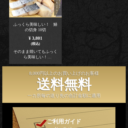
ふっくら美味しい！ 鰆
の切身 10切
¥ 3,801
(税込)
そのまま焼いてもふっく
ら美味しい！
その他、ほぐして炊き込
みご飯の具材として、片
8,000円以上のお買い上げのお客様
栗粉をまぶしてフライパ
ンでソテーなどでも美味
送料無料
しく召し上がれますよ
～！
一カ所毎の送り先の合計金額に適用
ご利用ガイド