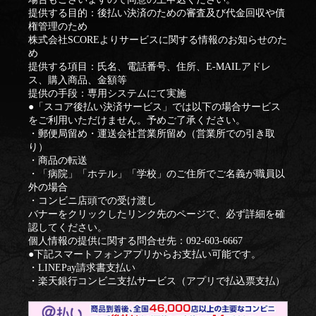
提供する目的：後払い決済のための審査及び代金回収や債
権管理のため
株式会社SCOREよりサービスに関する情報のお知らせのた
め
提供する項目：氏名、電話番号、住所、E‐MAILアドレ
ス、購入商品、金額等
提供の手段：専用システムにて実施
●「スコア後払い決済サービス」では以下の場合サービス
をご利用いただけません。予めご了承ください。
・郵便局留め・運送会社営業所留め（営業所での引き取
り）
・商品の転送
・「病院」「ホテル」「学校」のご住所でご名義が職員以
外の場合
・コンビニ店頭での受け渡し
バナーをクリックしたリンク先のページで、必ず詳細を確
認してください。
個人情報の提供に関する問合せ先：092-603-6667
●下記スマートフォンアプリからお支払い可能です。
・LINEPay請求書支払い
・楽天銀行コンビニ支払サービス（アプリで払込票支払）