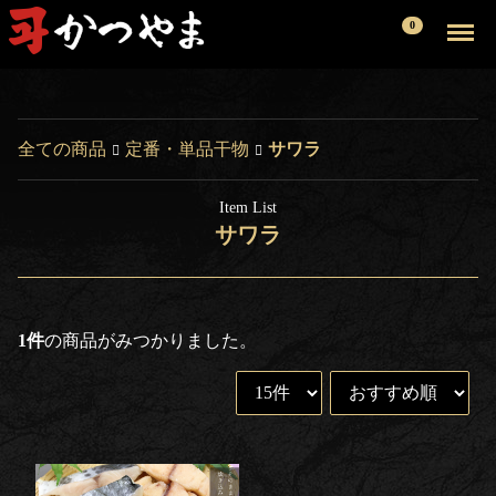
Menu
0
全ての商品
定番・単品干物
サワラ
サワラ
1
件
の商品がみつかりました。