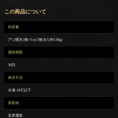
この商品について
内容量
アジ開き2枚×3ｐ(1枚当り約130g)
賞味期限
30日
保存方法
冷凍-18℃以下
原産地
玄界灘産