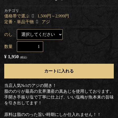
カテゴリ
価格帯で選ぶ
1,500円～2,999円
定番・単品干物
アジ
のし
数量
¥ 1,950
(税込)
カートに入れる
当店人気№1のアジの開き！
脂ののりが最高の玄界灘産の真あじを使用しております。
手開き手振り塩で丁寧に仕上げ、いい塩梅が魚本来の旨味
を引き出してます！
原料は脂ののった旨い時期にしか仕入れません！！