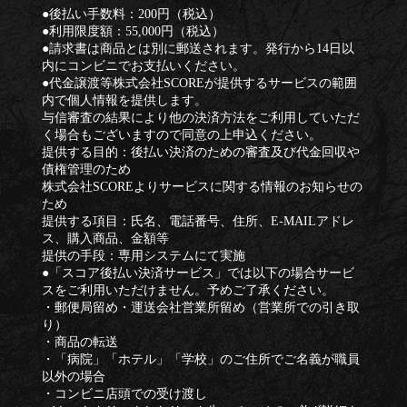
●後払い手数料：200円（税込）
●利用限度額：55,000円（税込）
●請求書は商品とは別に郵送されます。発行から14日以
内にコンビニでお支払いください。
●代金譲渡等株式会社SCOREが提供するサービスの範囲
内で個人情報を提供します。
与信審査の結果により他の決済方法をご利用していただ
く場合もございますので同意の上申込ください。
提供する目的：後払い決済のための審査及び代金回収や
債権管理のため
株式会社SCOREよりサービスに関する情報のお知らせの
ため
提供する項目：氏名、電話番号、住所、E‐MAILアドレ
ス、購入商品、金額等
提供の手段：専用システムにて実施
●「スコア後払い決済サービス」では以下の場合サービ
スをご利用いただけません。予めご了承ください。
・郵便局留め・運送会社営業所留め（営業所での引き取
り）
・商品の転送
・「病院」「ホテル」「学校」のご住所でご名義が職員
以外の場合
・コンビニ店頭での受け渡し