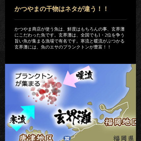
かつやまの干物はネタが違う！！
かつやま商店が使う魚は、鮮度はもちろんの事、玄界灘
にこだわった魚です。玄界灘は、全国でも1・2位を争う
旨い魚が集まる漁場で有名です。寒流と暖流がぶつかる
玄界灘には、魚のエサのプランクトンが豊富！！