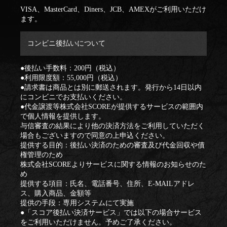
VISA、MasterCard、Diners、JCB、AMEXがご利用いただけ
ます。
コンビニ後払いについて
●後払い手数料：200円（税込）
●利用限度額：55,000円（税込）
●請求書は商品とは別に郵送されます。発行から14日以内
にコンビニでお支払いください。
●代金譲渡等株式会社SCOREが提供するサービスの範囲内
で個人情報を提供します。
与信審査の結果により他の決済方法をご利用していただく
場合もございますので同意の上申込ください。
提供する目的：後払い決済のための審査及び代金回収や債
権管理のため
株式会社SCOREよりサービスに関する情報のお知らせのた
め
提供する項目：氏名、電話番号、住所、E‐MAILアドレ
ス、購入商品、金額等
提供の手段：専用システムにて実施
●「スコア後払い決済サービス」では以下の場合サービス
をご利用いただけません。予めご了承ください。